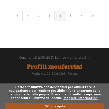
|<
<
2
3
4
5
>
>|
Copyright © 2019-2021, Editrice Monferrato S.r.l.
Partita iva: 00150360063 -
Privacy
Questo sito utilizza cookies tecnici per ottimizzare la
navigazione e per rendere possibile il funzionamento della
maggior parte delle pagine. Proseguendo nella navigazione,
acconsenti all'utilizzo dei cookie.
Maggiori informazioni
OK, ho capito