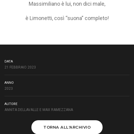
Massimiliano è lui, non dici male,
è Limonetti, così “suona” completo!
DATA
21 FEBBRAIO 2023
ANNO
2023
AUTORE
ANNITA DELLAVALLE E MAX RAMEZZANA
TORNA ALL'ARCHIVIO