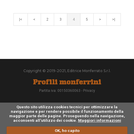
|<
<
2
3
4
5
>
>|
Copyright © 2019-2021, Editrice Monferrato S.r.l.
Partita iva: 00150360063 -
Privacy
Questo sito utilizza cookies tecnici per ottimizzare la
navigazione e per rendere possibile il funzionamento della
maggior parte delle pagine. Proseguendo nella navigazione,
acconsenti all'utilizzo dei cookie.
Maggiori informazioni
OK, ho capito