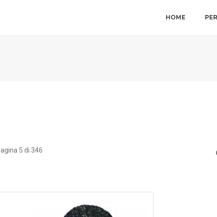
HOME
PE
agina 5 di 346