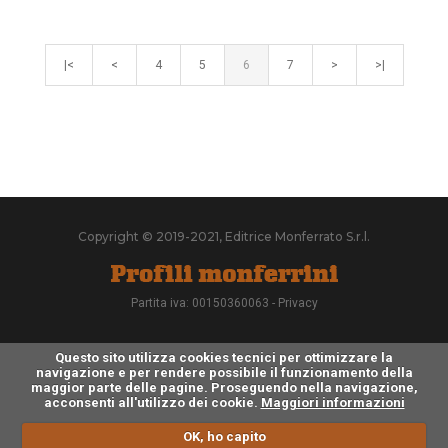
|<
<
4
5
6
7
>
>|
Copyright © 2019-2021, Editrice Monferrato S.r.l.
Partita iva: 00150360063 -
Privacy
Questo sito utilizza cookies tecnici per ottimizzare la
navigazione e per rendere possibile il funzionamento della
maggior parte delle pagine. Proseguendo nella navigazione,
acconsenti all'utilizzo dei cookie.
Maggiori informazioni
OK, ho capito