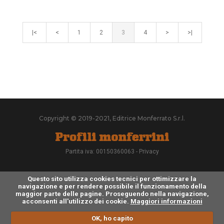
|<
<
1
2
3
4
>
>|
Copyright © 2019-2021, Editrice Monferrato S.r.l.
Partita iva: 00150360063 -
Privacy
Questo sito utilizza cookies tecnici per ottimizzare la
navigazione e per rendere possibile il funzionamento della
maggior parte delle pagine. Proseguendo nella navigazione,
acconsenti all'utilizzo dei cookie.
Maggiori informazioni
OK, ho capito