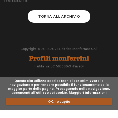
IDRO GRIGNOLIO
TORNA ALL'ARCHIVIO
Copyright © 2019-2021, Editrice Monferrato S.r.l.
Partita iva: 00150360063 -
Privacy
Questo sito utilizza cookies tecnici per ottimizzare la
navigazione e per rendere possibile il funzionamento della
maggior parte delle pagine. Proseguendo nella navigazione,
acconsenti all'utilizzo dei cookie.
Maggiori informazioni
OK, ho capito