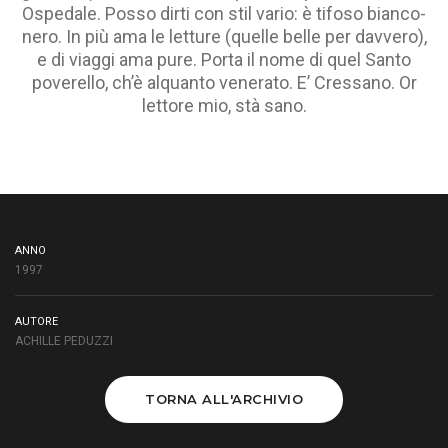
Ospedale. Posso dirti con stil vario: è tifoso bianco-
nero. In più ama le letture (quelle belle per davvero),
e di viaggi ama pure. Porta il nome di quel Santo
poverello, ch’è alquanto venerato. E’ Cressano. Or
lettore mio, stà sano.
ANNO
1997
AUTORE
ACHILLE PEDUZZI
TORNA ALL'ARCHIVIO