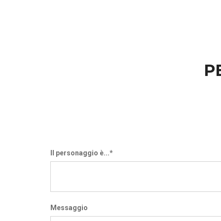
P
Il personaggio è...*
Messaggio