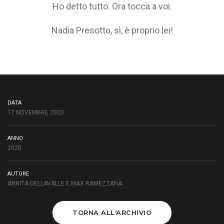
Ho detto tutto. Ora tocca a voi.
Nadia Presotto, sì, è proprio lei!
DATA
17 NOVEMBRE 2020
ANNO
2020
AUTORE
ANNITA DELLAVALLE E MAX RAMEZZANA
TORNA ALL'ARCHIVIO