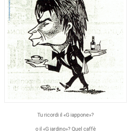
Tu ricordi il «G iappone»?
o il «G iardino»? Quel caffè