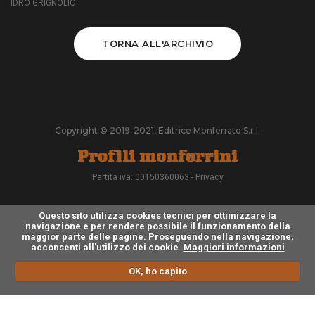
IDRO GRIGNOLIO
TORNA ALL'ARCHIVIO
Copyright © 2019-2021, Editrice Monferrato S.r.l.
Partita iva: 00150360063 -
Privacy
Questo sito utilizza cookies tecnici per ottimizzare la
navigazione e per rendere possibile il funzionamento della
maggior parte delle pagine. Proseguendo nella navigazione,
acconsenti all'utilizzo dei cookie.
Maggiori informazioni
OK, ho capito