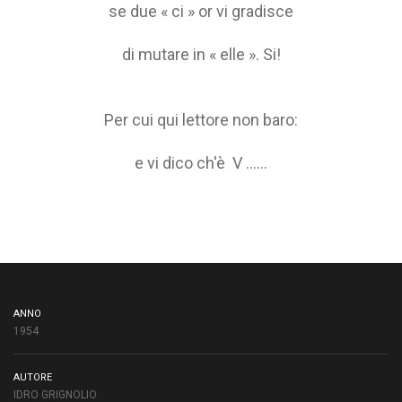
se due « ci » or vi gradisce
di mutare in « elle ». Si!
Per cui qui lettore non baro:
e vi dico ch'è V ......
ANNO
1954
AUTORE
IDRO GRIGNOLIO