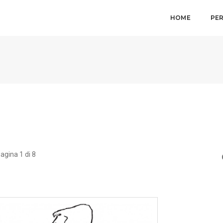
HOME
PE
agina 1 di 8