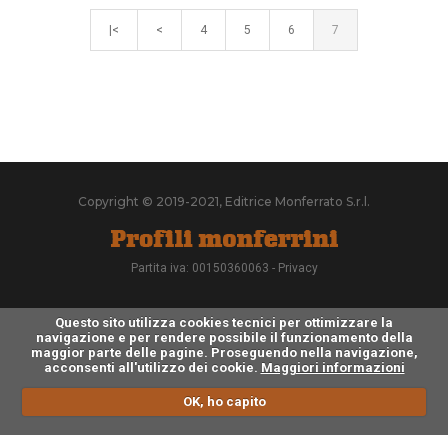
|<
<
4
5
6
7
Copyright © 2019-2021, Editrice Monferrato S.r.l.
Partita iva: 00150360063 -
Privacy
Questo sito utilizza cookies tecnici per ottimizzare la
navigazione e per rendere possibile il funzionamento della
maggior parte delle pagine. Proseguendo nella navigazione,
acconsenti all'utilizzo dei cookie.
Maggiori informazioni
OK, ho capito