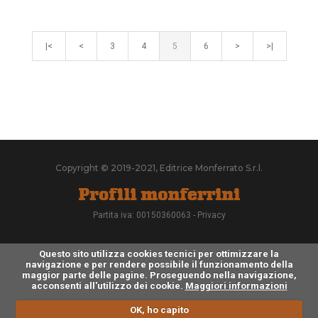
|<
<
3
4
5
6
>
>|
Copyright © 2019-2021, Editrice Monferrato S.r.l.
Partita iva: 00150360063 -
Privacy
Questo sito utilizza cookies tecnici per ottimizzare la
navigazione e per rendere possibile il funzionamento della
maggior parte delle pagine. Proseguendo nella navigazione,
acconsenti all'utilizzo dei cookie.
Maggiori informazioni
OK, ho capito