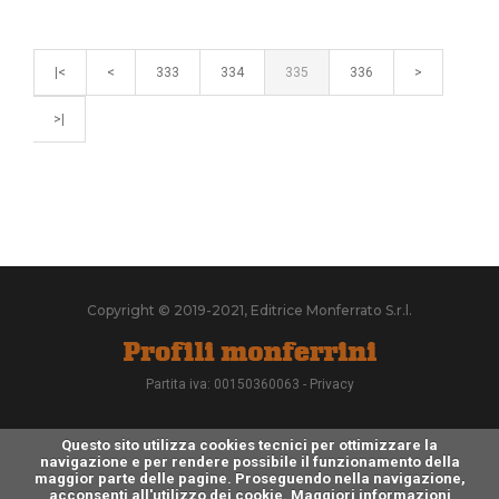
|<
<
333
334
335
336
>
>|
Copyright © 2019-2021, Editrice Monferrato S.r.l.
Partita iva: 00150360063 -
Privacy
Questo sito utilizza cookies tecnici per ottimizzare la
navigazione e per rendere possibile il funzionamento della
maggior parte delle pagine. Proseguendo nella navigazione,
acconsenti all'utilizzo dei cookie.
Maggiori informazioni