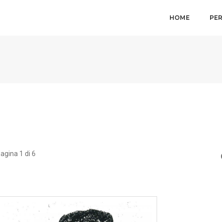
HOME
PE
agina 1 di 6